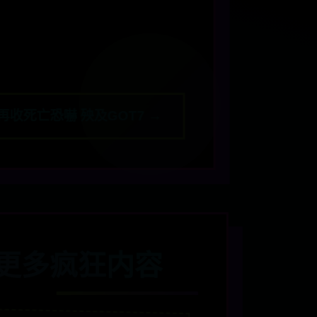
k再收死亡恐嚇 殃及GOT7 →
更多疯狂内容