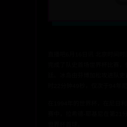
直播吧6月16日讯 北京时间
完成了队史首场世界杯比赛，他
廷。冰岛由芬博加松攻进队史
时22分钟49秒，仅次于94年
在1994年的世界杯，在尼日
赛中，拉希德-耶基尼在第21
世界杯首球。