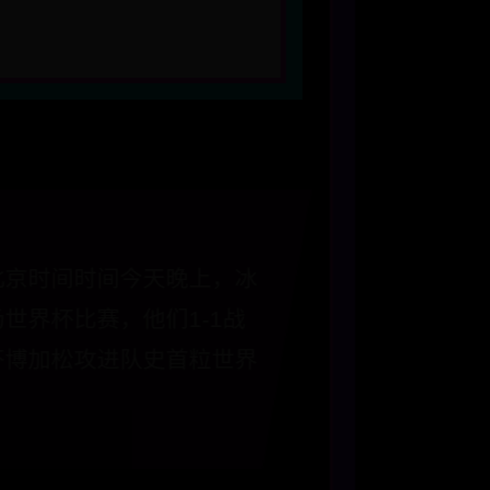
 北京时间时间今天晚上，冰
世界杯比赛，他们1-1战
芬博加松攻进队史首粒世界