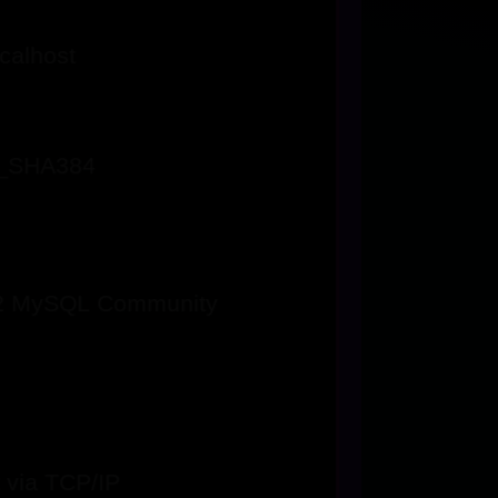
calhost
_SHA384
.32 MySQL Community
 via TCP/IP