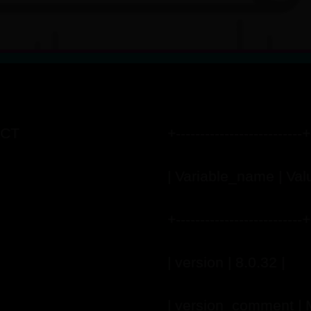
CT
+--------------------------+
| Variable_name | Valu
+--------------------------+
| version | 8.0.32 |
| version_comment |