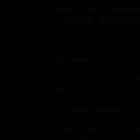
每次通过 mysql 客户端连
一个欢迎信息，里面包含了服
mysql -uroot
Enter password: ******
Welcome to the MySQL mon
with ; or \g.
Your MySQL connection id is
Server version: 8.0.32 MyS