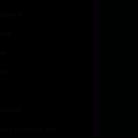
 utf8mb4
8mb4
gbk
gbk
decimal
ours 10 min 48 sec