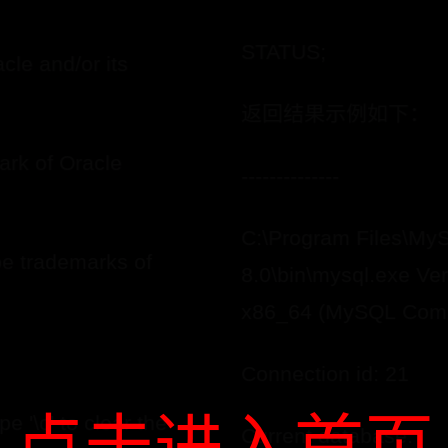
STATUS;
cle and/or its
返回结果示例如下：
ark of Oracle
--------------
C:\Program Files\M
be trademarks of
8.0\bin\mysql.exe Ver
x86_64 (MySQL Comm
Connection id: 21
pe '\c' to clear the
Current database: