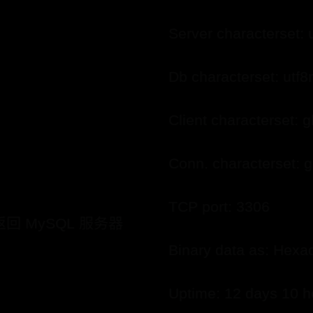
Server characterset:
Db characterset: utf
Client characterset: 
Conn. characterset: 
TCP port: 3306
返回 MySQL 服务器
Binary data as: Hexa
Uptime: 12 days 10 h