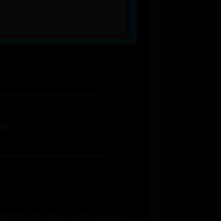
-----------------------------+
e |
-----------------------------+
 MySQL Community Server -