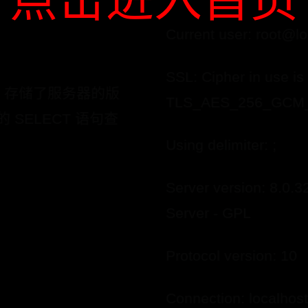
点击进入首页
Current user: root@lo
SSL: Cipher in use is
ion 存储了服务器的版
TLS_AES_256_GCM
SELECT 语句查
Using delimiter: ;
Server version: 8.0
Server - GPL
Protocol version: 10
Connection: localhost