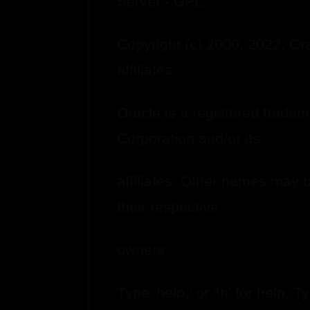
Server - GPL
Copyright (c) 2000, 2022, Ora
affiliates.
Oracle is a registered tradem
Corporation and/or its
affiliates. Other names may 
their respective
owners.
Type 'help;' or '\h' for help. Ty