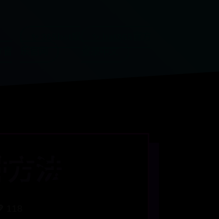
✨ 365bet娱
✨ bat365官方
T官
乐官网
登录中文
 种方法
 118