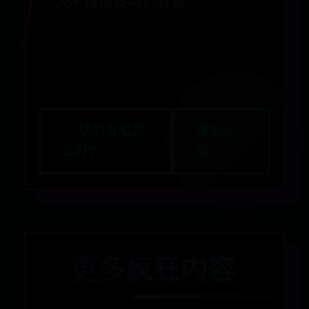
人不得造反吗？其实
← 块的五笔怎
禥怎么
么打?
读 →
更多疯狂内容