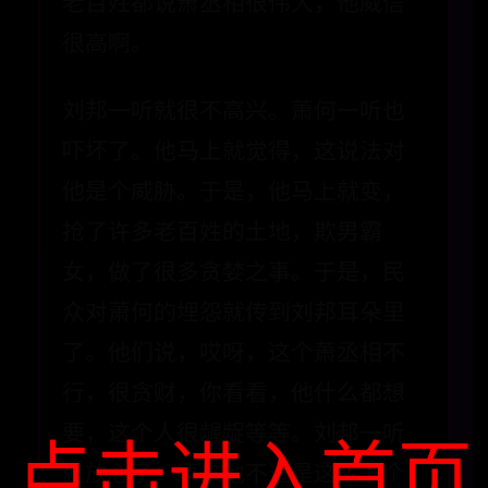
老百姓都说萧丞相很伟大，他威信
很高啊。
刘邦一听就很不高兴。萧何一听也
吓坏了。他马上就觉得，这说法对
他是个威胁。于是，他马上就变，
抢了许多老百姓的土地，欺男霸
女，做了很多贪婪之事。于是，民
众对萧何的埋怨就传到刘邦耳朵里
了。他们说，哎呀，这个萧丞相不
行，很贪财，你看看，他什么都想
要，这个人很龌龊等等。刘邦一听
点击进入首页
就放心了：原来他不过是这么一个