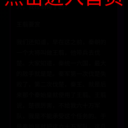
人，我控制得了的！
王翦要赏
我们还知道，早在这之前，秦朝的
一个大将叫做王翦，他带兵去伐
楚。大家知道，秦统一六国，最大
的敌手就是楚。秦军第一次伐楚失
败了，第二次伐楚，秦王、就是后
来那个秦始皇就使用了王翦。王翦
说，楚很厉害，不给我六十万军
队，我是不能承受这个任务的。于
是秦始皇就把这六十万军队，这几