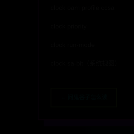
clock oam profile ccsa
clock priority
clock run-mode
clock sa-bit（系统视图）
← 问鬼谷子怎么读