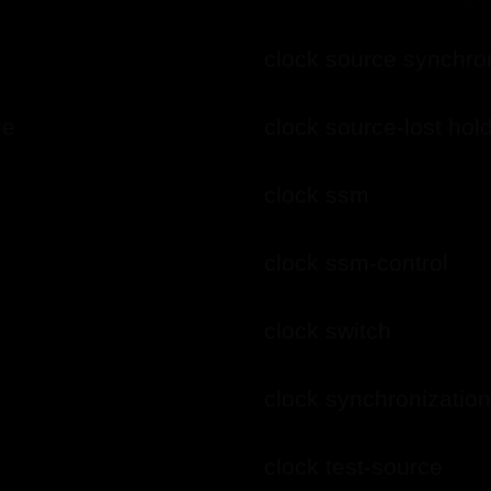
clock source synchro
clock source-lost hold
le
clock ssm
clock ssm-control
clock switch
clock synchronizatio
clock test-source