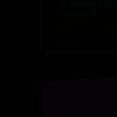
币-4种最快获得
币方法分享
📅 09
🔥 261