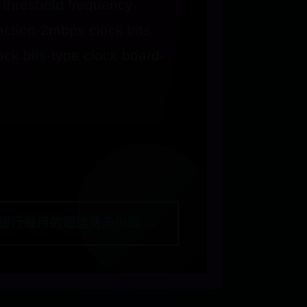
m-threshold frequency-
i-action-2mbps clock bits
ock bits-type clock board-
银行每月的短信费多少钱 →