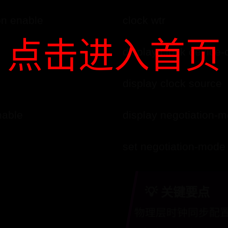
clock wtr
on enable
点击进入首页
display clock device-c
display clock so
nable
display negotiation-
set negotiation-mode
💡 关键要点
物理层时钟同步配置命令