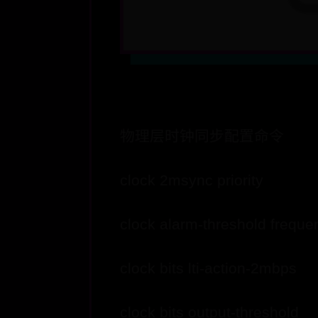
物理层时钟同步配置命令
clock 2msync priority
clock alarm-threshold freque
clock bits lti-action-2mbps
clock bits output-threshold