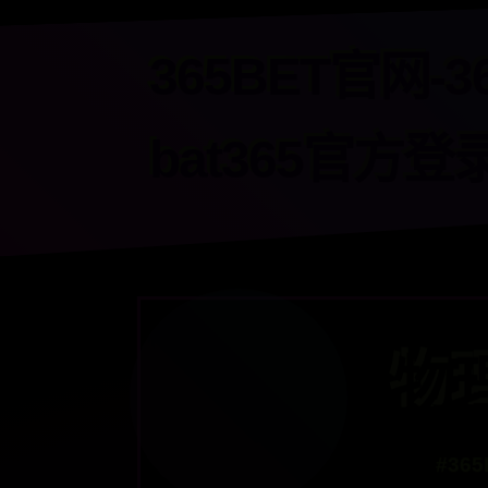
365BET官网-3
bat365官方登
物
#36