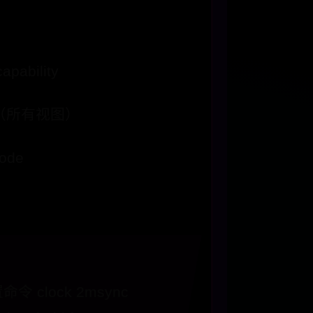
apability
urce（所有视图）
mode
 clock 2msync