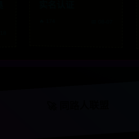
实名认证
奥
🔥 174
📅 08-07
-18
🚀 同路人联盟