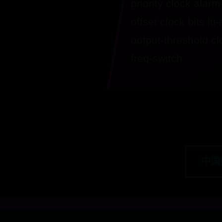
priority clock alar
offset clock bits lt
output-threshold cl
freq-switch
中国