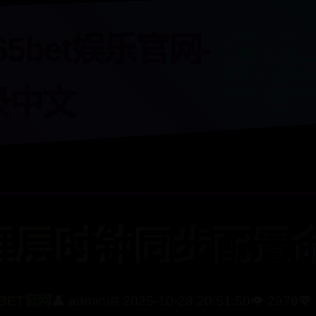
65bet娱乐官网-
🏠
✨
首页
365BE
录中文
网
理层时钟同步配置
5BET官网
👤 admin
📅 2025-10-28 20:51:50
👁️ 2979
💖