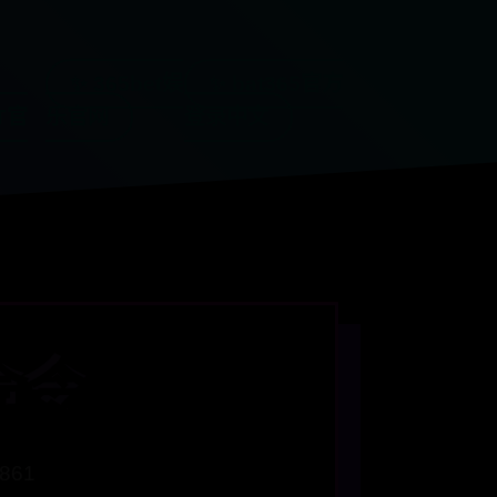
✨ 365bet娱
✨ bat365官方
T官
乐官网
登录中文
命令
 861