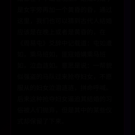
是女字旁再加一个黄昏的昏，通过
这里，我们也可以猜到古代人结婚
应该是在晚上或者是黄昏的，在
《周易屯》爻辞中记载道：屯如遭
如，乘马班如，匪寇婚媾乘马班
如，泣血涟如。意思是说：一帮貌
似强盗的马队过来抢夺妇女，不愿
服从的妇女泣泪涟涟，拼命呼喊。
后来这种抢夺妇女逼迫其结婚的习
俗被人们抛弃，但是其中的某些仪
式却保留了下来。